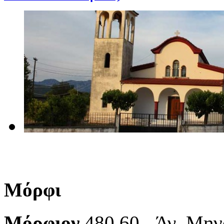
Μόρφι
Μόρφιον
480 60 -
Άγ. Μην