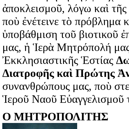
ἀποκλεισμοῦ, λόγω καὶ τῆς
ποὺ ἐνέτεινε τὸ πρόβλημα 
ὑποβάθμιση τοῦ βιοτικοῦ 
μας, ἡ Ἱερὰ Μητρόπολή μας
Ἐκκλησιαστικῆς Ἑστίας
Δω
Διατροφῆς καὶ Πρώτης Ἀ
συνανθρώπους μας, ποὺ στε
Ἱεροῦ Ναοῦ Εὐαγγελισμοῦ 
Ο ΜΗΤΡΟΠΟΛΙΤΗΣ