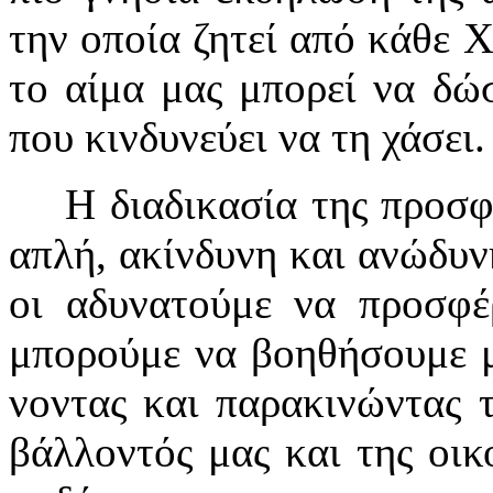
την ο­ποί­α ζη­τεί α­πό κά­θε Χ
το αί­μα μας μπο­ρεί να δώ­σ
που κιν­δυ­νεύ­ει να τη χά­σει.
Η δι­α­δι­κα­σί­α της προ­σφο­
α­πλή, α­κίν­δυ­νη και α­νώ­δυ­
οι α­δυ­να­τού­με να προ­σφέ­ρ
μπο­ρού­με να βο­η­θή­σου­με 
νον­τας και πα­ρα­κι­νών­τας τ
βάλ­λον­τός μας και της οι­κο