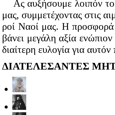
Ας αυ­ξή­σου­με λοι­πόν το 
μας, συμ­με­τέ­χον­τας στις αι­μ
ροί Να­οί μας. Η προ­σφο­ρά 
βά­νει με­γά­λη α­ξί­α ε­νώ­πι­
δι­αί­τε­ρη ευ­λο­γί­α γι­α αυ­τ
ΔΙΑΤΕΛΕΣΑΝΤΕΣ ΜΗ