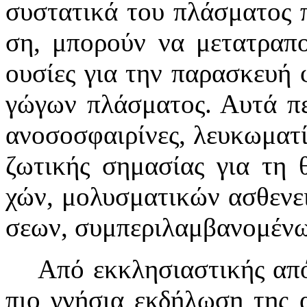
συ­στα­τι­κά του πλά­σμα­τος π
ση, μπο­ρούν να με­τα­τρα­πο
ου­σί­ες γι­α την πα­ρα­σκευ­ή 
γώ­γων πλά­σμα­τος. Αυ­τά πε­
α­νο­σο­σφαι­ρί­νες, λευ­κω­μα­τ
ζω­τι­κής ση­μα­σί­ας γι­α τη θ
χών, μο­λυ­σμα­τι­κών α­σθε­νε
σε­ων, συμ­πε­ρι­λαμ­βα­νο­μέ­
Α­πό εκ­κλη­σι­α­στι­κής α­πό­ψ
πι­ο γνή­σι­α εκ­δή­λω­ση της