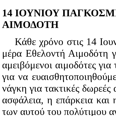
14 ΙΟΥΝΙΟΥ ΠΑΓΚΟΣ
ΑΙΜΟΔΟΤΗ
Κά­θε χρό­νο στις 14 Ι­ου­νί­
μέ­ρα Ε­θε­λον­τή Αι­μο­δό­τη γ
α­μει­βό­με­νοι αι­μο­δό­τες γι­
γι­α να ευ­αι­σθη­το­ποι­η­θού­
νάγ­κη γι­α τα­κτι­κές δω­ρε­ές 
α­σφά­λει­α, η ε­πάρ­κει­α και 
των αυ­τού του πο­λύ­τι­μου α­