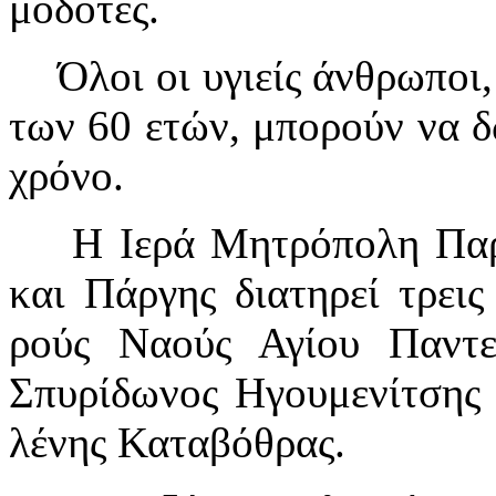
μο­δό­τες.
Ό­λοι οι υ­γι­είς άν­θρω­ποι, 
των 60 ε­τών, μπο­ρούν να δώ
χρό­νο.
Η Ι­ε­ρά Μη­τρό­πο­λη Πα­ρα­μ
και Πάρ­γης δι­α­τη­ρεί τρεις 
ρούς Να­ούς Α­γί­ου Παν­τε­λε
Σπυ­ρί­δω­νος Η­γου­με­νίτ­ση
λέ­νης Κα­τα­βό­θρας.