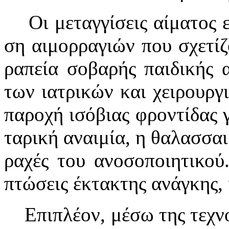
Οι με­ταγ­γί­σεις αί­μα­τος εί­ν
ση αι­μορ­ρα­γι­ών που σχε­τί­
ρα­πεί­α σο­βα­ρής παι­δι­κής α
των ι­α­τρι­κών και χει­ρουρ­γ
πα­ρο­χή ι­σό­βι­ας φρον­τί­δας
τα­ρι­κή α­ναι­μί­α, η θα­λασ­σαι­
ρα­χές του α­νο­σο­ποι­η­τι­κού
πτώ­σεις έ­κτα­κτης α­νάγ­κης
Ε­πι­πλέ­ον, μέ­σω της τε­χνο­