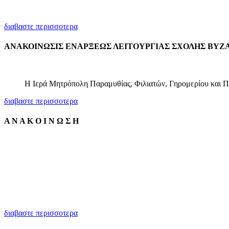
διαβαστε περισσοτερα
ΑΝΑΚΟΙΝΩΣΙΣ ΕΝΑΡΞΕΩΣ ΛΕΙΤΟΥΡΓΙΑΣ ΣΧΟΛΗΣ ΒΥΖ
Η Ι­ε­ρά Μη­τρό­πο­λη Πα­ρα­μυ­θί­ας, Φι­λια­τών, Γη­ρο­με­ρί­ου και Πά
διαβαστε περισσοτερα
Α Ν Α Κ Ο Ι Ν Ω Σ Η
διαβαστε περισσοτερα