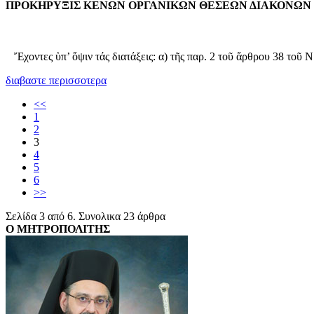
ΠΡΟΚΗΡΥΞΙΣ ΚΕΝΩΝ ΟΡΓΑΝΙΚΩΝ ΘΕΣΕΩΝ ΔΙΑΚΟΝΩΝ
Ἔ­χον­τες ὑ­π’ ὄ­ψιν τάς δι­α­τά­ξεις: α) τῆς παρ. 2 τοῦ ἄρ­θρου 38 τοῦ Ν
διαβαστε περισσοτερα
<<
1
2
3
4
5
6
>>
Σελίδα 3 από 6. Συνολικα 23 άρθρα
Ο ΜΗΤΡΟΠΟΛΙΤΗΣ