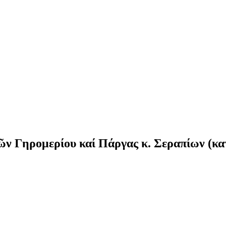
ν Γηρομερίου καί Πάργας κ. Σεραπίων (κ